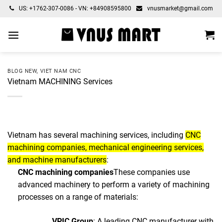
Skip
US: +1762-307-0086 - VN: +84908595800
vnusmarket@gmail.com
to
content
BLOG NEW
,
VIET NAM CNC
Vietnam MACHINING Services
Vietnam has several machining services, including
CNC
machining companies, mechanical engineering services,
and machine manufacturers
:
CNC machining companies
These companies use
advanced machinery to perform a variety of machining
processes on a range of materials:
VPIC Group
: A leading CNC manufacturer with