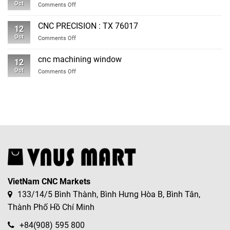
Oct
on
Comments Off
Washington
CNC
MACHINING
CNC PRECISION : TX 76017
12
PRECISION
Oct
on
Comments Off
USA
CNC
PRECISION
cnc machining window
12
:
Oct
on
Comments Off
TX
cnc
76017
machining
window
VietNam CNC Markets
133/14/5 Bình Thành, Bình Hưng Hòa B, Bình Tân,
Thành Phố Hồ Chí Minh
+84(908) 595 800