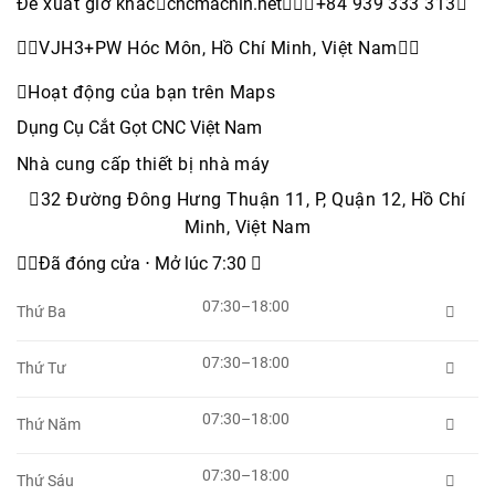
Đề xuất giờ khác
cncmachin.net


+84 939 333 313


VJH3+PW Hóc Môn, Hồ Chí Minh, Việt Nam


Hoạt động của bạn trên Maps
Dụng Cụ Cắt Gọt CNC Việt Nam
Nhà cung cấp thiết bị nhà máy
32 Đường Đông Hưng Thuận 11, P, Quận 12, Hồ Chí
Minh, Việt Nam

Đã đóng cửa ⋅ Mở lúc 7:30 
07:30–18:00
Thứ Ba

07:30–18:00
Thứ Tư

07:30–18:00
Thứ Năm

07:30–18:00
Thứ Sáu
