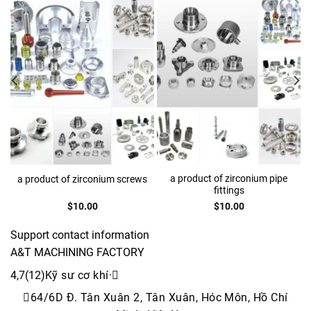
a product of zirconium pipe
a product of zirconium screws
fittings
$
10.00
$
10.00
Support contact information
A&T MACHINING FACTORY
4,7(12)
Kỹ sư cơ khí
·
64/6D Đ. Tân Xuân 2, Tân Xuân, Hóc Môn, Hồ Chí