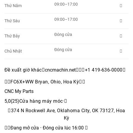
09:00–17:00
Thứ Năm

09:00–17:00
Thứ Sáu

Đóng cửa
Thứ Bảy

Đóng cửa
Chủ Nhật

Đề xuất giờ khác
cncmachin.net


+1 419-636-0000


FC6X+WW Bryan, Ohio, Hoa Kỳ


CNC My Parts
5,0(25)
Cửa hàng máy móc
·
374 N Rockwell Ave, Oklahoma City, OK 73127, Hoa
Kỳ

Đang mở cửa ⋅ Đóng cửa lúc 16:00 