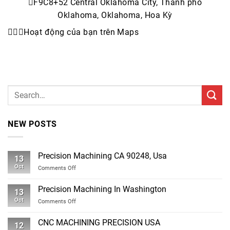
F9C8+52 Central Oklahoma City, Thành phố
Oklahoma, Oklahoma, Hoa Kỳ


Hoạt động của bạn trên Maps
NEW POSTS
Precision Machining CA 90248, Usa
13
Oct
on
Comments Off
Precision
Machining
Precision Machining In Washington
13
CA
Oct
on
Comments Off
90248,
Precision
Usa
Machining
CNC MACHINING PRECISION USA
12
In